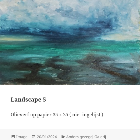
Landscape 5
Olieverf op papier 35 x 25 ( niet ingelijst )
Format
Posted
Categories
Image
20/01/2024
Anders gezegd
,
Galerij