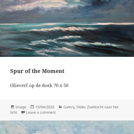
Spur of the Moment
Olieverf op de doek 70 x 50
Format
Posted
Categories
Image
10/04/2026
Galerij
,
Slider
,
Zoektocht naar het
on
on Spur of the Moment
licht
Leave a comment