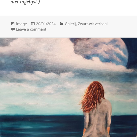
niet ingelijst )
Format
Posted
Categories
Image
20/01/2024
Galerij
,
Zwart-wit verhaal
on
on Zwart-wit verhaal 4
Leave a comment