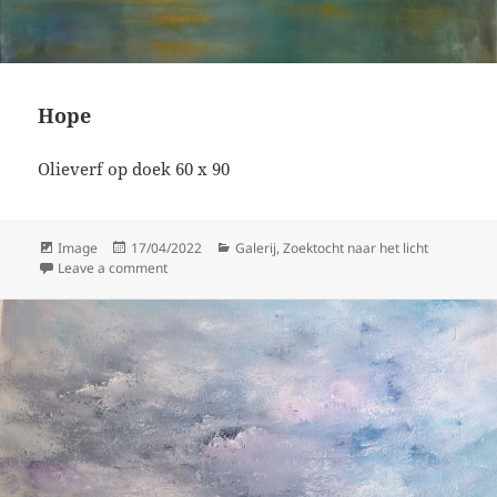
Hope
Olieverf op doek 60 x 90
Format
Posted
Categories
Image
17/04/2022
Galerij
,
Zoektocht naar het licht
on
on Hope
Leave a comment