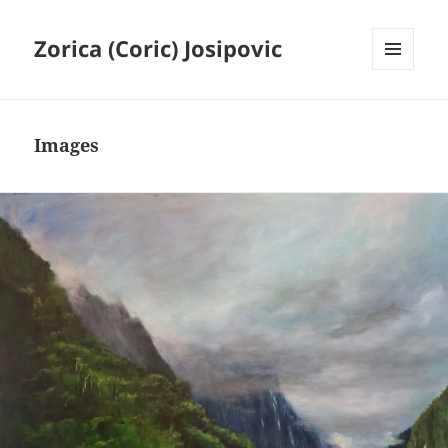
Zorica (Coric) Josipovic
MENU
AND
WIDGETS
Images