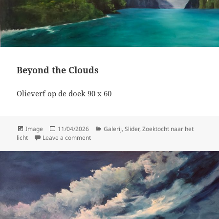
Beyond the Clouds
Olieverf op de doek 90 x 60
Format
Posted
Categories
Image
11/04/2026
Galerij
,
Slider
,
Zoektocht naar het
on
on Beyond the Clouds
licht
Leave a comment