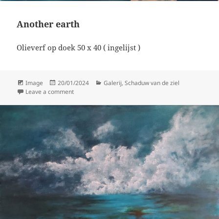
Another earth
Olieverf op doek 50 x 40 ( ingelijst )
Format
Posted
Categories
Image
20/01/2024
Galerij
,
Schaduw van de ziel
on
on Another earth
Leave a comment