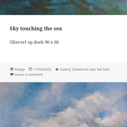
Sky touching the sea
Olieverf op doek 90 x 60
Format
Posted
Categories
Image
17/04/2022
Galerij
,
Zoektocht naar het licht
on
on Sky touching the sea
Leave a comment