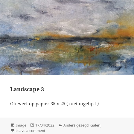
Landscape 3
Olieverf op papier 35 x 25 ( niet ingelijst )
Format
Posted
Categories
Image
17/04/2022
Anders gezegd
,
Galerij
on
on Landscape 3
Leave a comment