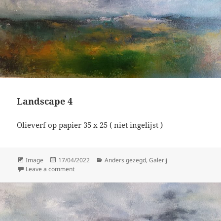
Landscape 4
Olieverf op papier 35 x 25 ( niet ingelijst )
Format
Posted
Categories
Image
17/04/2022
Anders gezegd
,
Galerij
on
on Landscape 4
Leave a comment