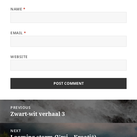
NAME
*
EMAIL
*
WEBSITE
Post
PREVIOUS
navigation
Zwart-wit verhaal 3
Previous
post:
NEXT
Looming storm (Vrsi – Kroatië)
Next