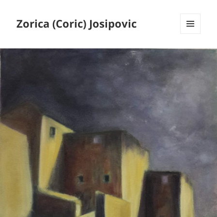
Zorica (Coric) Josipovic
MENU
AND
WIDGETS