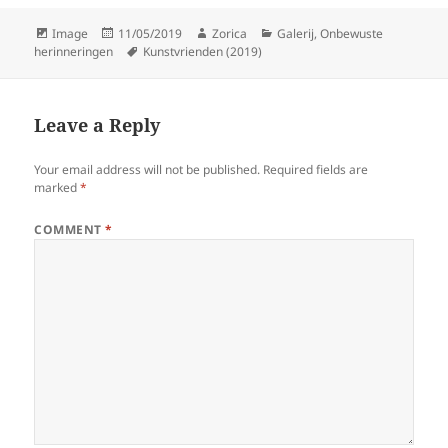
Format
Posted
Author
Categories
Image
11/05/2019
Zorica
Galerij
,
Onbewuste
on
Tags
herinneringen
Kunstvrienden (2019)
Leave a Reply
Your email address will not be published.
Required fields are
marked
*
COMMENT
*