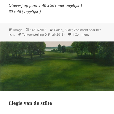
Olieverf op papier 40 x 26 ( niet ingelijst )
60 x 46 ( ingelijst )
Format
Posted
Categories
Image
14/01/2016
Galerij
,
Slider
,
Zoektocht naar het
Tags
on
on Voelbare stilte
licht
Tentoonstelling O’ Final (2015)
1 Comment
Elegie van de stilte