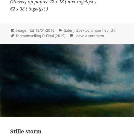
Olieverf op papier 42 x 18 ( niet ingelijst )
62 x 38 ( ingelijst )
Format
Posted
Categories
Image
13/01/2016
Galerij
,
Zoektocht naar het licht
Tags
on
on Elegie van de st
Tentoonstelling O’ Final (2015)
Leave a comment
Stille storm