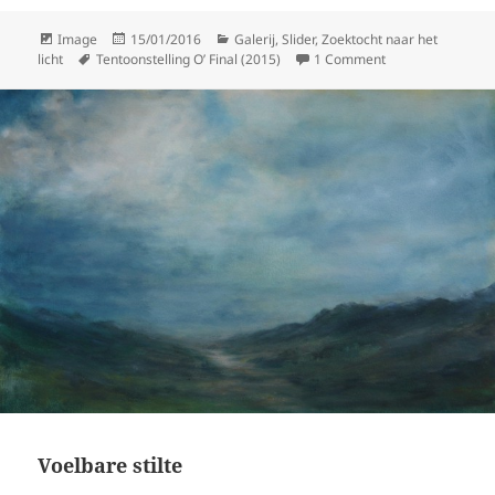
Format
Posted
Categories
Image
15/01/2016
Galerij
,
Slider
,
Zoektocht naar het
Tags
on
on Stap voorbij d
licht
Tentoonstelling O’ Final (2015)
1 Comment
Voelbare stilte