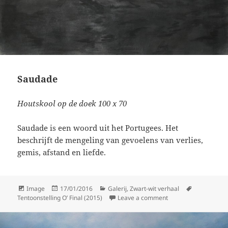
Saudade
Houtskool op de doek 100 x 70
Saudade is een woord uit het Portugees. Het
beschrijft de mengeling van gevoelens van verlies,
gemis, afstand en liefde.
Format
Posted
Categories
Tags
Image
17/01/2016
Galerij
,
Zwart-wit verhaal
on
on Saudade
Tentoonstelling O’ Final (2015)
Leave a comment